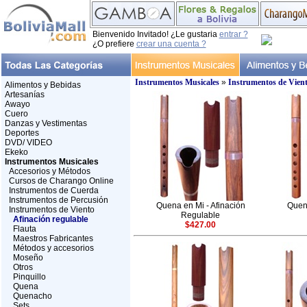
Bienvenido Invitado! ¿Le gustaria
entrar ?
¿O prefiere
crear una cuenta ?
Instrumentos Musicales
»
Instrumentos de Vien
Alimentos y Bebidas
Artesanías
Awayo
Cuero
Danzas y Vestimentas
Deportes
DVD/ VIDEO
Ekeko
Instrumentos Musicales
Accesorios y Métodos
Cursos de Charango Online
Instrumentos de Cuerda
Instrumentos de Percusión
Quena en Mi - Afinación
Queni
Instrumentos de Viento
Regulable
Afinación regulable
$427.00
Flauta
Maestros Fabricantes
Métodos y accesorios
Moseño
Otros
Pinquillo
Quena
Quenacho
Sets