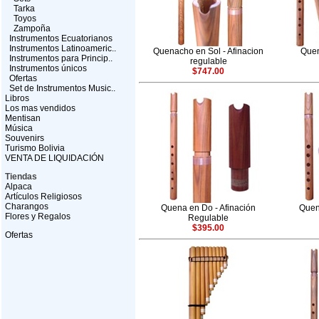
Tarka
Toyos
Zampoña
Instrumentos Ecuatorianos
Instrumentos Latinoameric..
Quenacho en Sol - Afinacion
Quen
Instrumentos para Princip..
regulable
Instrumentos únicos
$747.00
Ofertas
Set de Instrumentos Music..
Libros
Los mas vendidos
Mentisan
Música
Souvenirs
Turismo Bolivia
VENTA DE LIQUIDACIÓN
Tiendas
Alpaca
Artículos Religiosos
Charangos
Quena en Do - Afinación
Quen
Flores y Regalos
Regulable
$395.00
Ofertas