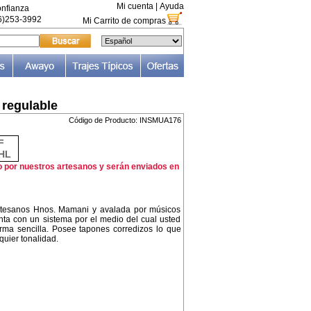
Mi cuenta
|
Ayuda
nfianza
66)253-3992
Mi Carrito de compras
 regulable
Código de Producto: INSMUA176
F
HL
o por nuestros artesanos y serán enviados en
 artesanos Hnos. Mamani y avalada por músicos
enta con un sistema por el medio del cual usted
rma sencilla. Posee tapones corredizos lo que
quier tonalidad.