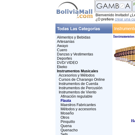
Bienvenido Invitado! ¿L
¿O prefiere
crear una c
Instrumentos
Alimentos y Bebidas
Artesanías
Awayo
Cuero
Danzas y Vestimentas
Deportes
DVD/ VIDEO
Ekeko
Instrumentos Musicales
Accesorios y Métodos
Cursos de Charango Online
Instrumentos de Cuerda
Instrumentos de Percusión
Instrumentos de Viento
Afinación regulable
Flauta
Maestros Fabricantes
Métodos y accesorios
Moseño
Otros
Ha
Pinquillo
Quena
Quenacho
Sets