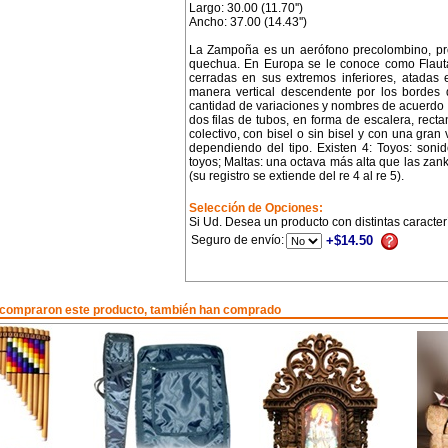
Largo: 30.00 (11.70'')
Ancho: 37.00 (14.43'')
La Zampoña es un aerófono precolombino, pro
quechua. En Europa se le conoce como Flau
cerradas en sus extremos inferiores, atadas
manera vertical descendente por los bordes d
cantidad de variaciones y nombres de acuerdo c
dos filas de tubos, en forma de escalera, recta
colectivo, con bisel o sin bisel y con una gran
dependiendo del tipo. Existen 4: Toyos: soni
toyos; Maltas: una octava más alta que las zan
(su registro se extiende del re 4 al re 5).
Selección de Opciones:
Si Ud. Desea un producto con distintas caracter
Seguro de envío:
+$14.50
 compraron este producto, también han comprado