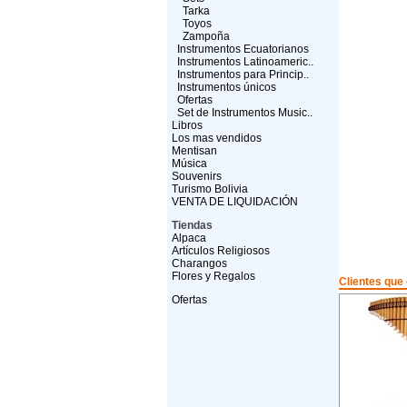
Tarka
Toyos
Zampoña
Instrumentos Ecuatorianos
Instrumentos Latinoameric..
Instrumentos para Princip..
Instrumentos únicos
Ofertas
Set de Instrumentos Music..
Libros
Los mas vendidos
Mentisan
Música
Souvenirs
Turismo Bolivia
VENTA DE LIQUIDACIÓN
Tiendas
Alpaca
Artículos Religiosos
Charangos
Flores y Regalos
Clientes que
Ofertas