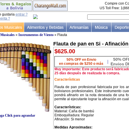
Compre con Co
US Toll Free: 1(8
e gustaria
entrar ?
uenta ?
 Musicales
»
Instrumentos de Viento
» Flauta
Flauta de pan en Si - Afinación
$625.00
50% OF
50% OFF en Envio
|
en compras de $250 o más
Envios D
Muy importante: Este producto será fabricad
25 días después de realizada la compra.
Características
Flauta de pan profesional fabricada por los
bolivianos profesionales. Este instrumento cu
pondrá afinarlo en la nota deseada de una fo
permite al ejecutante lograr la afinación en cual
Características:
Material: Caña de bambú
Emboquilladura: Regular
ga Click para agrandar
Afinación: Si menor
Medidas Aproximadas: