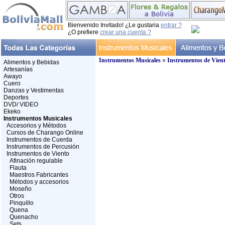
Bienvenido Invitado! ¿Le gustaria
entrar ?
¿O prefiere
crear una cuenta ?
Instrumentos Musicales
»
Instrumentos de Vien
Alimentos y Bebidas
Artesanías
Awayo
Cuero
Danzas y Vestimentas
Deportes
DVD/ VIDEO
Ekeko
Instrumentos Musicales
Accesorios y Métodos
Cursos de Charango Online
Instrumentos de Cuerda
Instrumentos de Percusión
Instrumentos de Viento
Afinación regulable
Flauta
Maestros Fabricantes
Métodos y accesorios
Moseño
Otros
Pinquillo
Quena
Quenacho
Sets