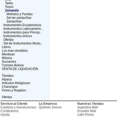
Tarka
Toyos
Zampoña
Metodos y Fundas
Set de zampoñas
Zampoñas
Instrumentos Ecuatorianos
Instrumentos Latinoameric..
Instrumentos para Princip..
Instrumentos únicos
Ofertas
Set de Instrumentos Music..
Libros
Los mas vendidos
Mentisan
Música
Souvenirs
Turismo Bolivia
VENTA DE LIQUIDACIÓN
Tiendas
Alpaca
Artículos Religiosos
Charangos
Flores y Regalos
Ofertas
Servicio al Cliente
La Empresa
Nuestras Tiendas
Cambios y Devoluciones
Quiénes Somos
Argentina Mall
Contáctenos
Ecuador Mall
Ayuda
Latin Flores