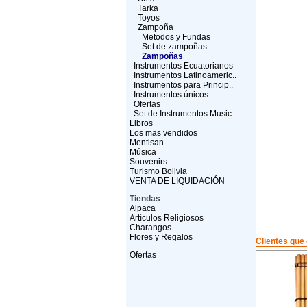
Tarka
Toyos
Zampoña
Metodos y Fundas
Set de zampoñas
Zampoñas
Instrumentos Ecuatorianos
Instrumentos Latinoameric..
Instrumentos para Princip..
Instrumentos únicos
Ofertas
Set de Instrumentos Music..
Libros
Los mas vendidos
Mentisan
Música
Souvenirs
Turismo Bolivia
VENTA DE LIQUIDACIÓN
Tiendas
Alpaca
Artículos Religiosos
Charangos
Flores y Regalos
Clientes que
Ofertas