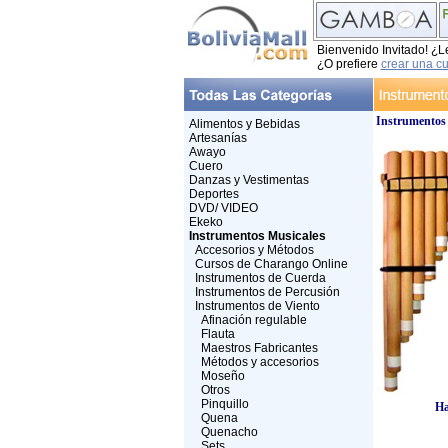
Bienvenido Invitado! ¿L
¿O prefiere
crear una c
Instrumentos
Alimentos y Bebidas
Artesanías
Awayo
Cuero
Danzas y Vestimentas
Deportes
DVD/ VIDEO
Ekeko
Instrumentos Musicales
Accesorios y Métodos
Cursos de Charango Online
Instrumentos de Cuerda
Instrumentos de Percusión
Instrumentos de Viento
Afinación regulable
Flauta
Maestros Fabricantes
Métodos y accesorios
Moseño
Otros
Pinquillo
Ha
Quena
Quenacho
Sets