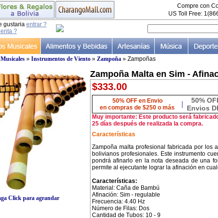
Compre con Co
US Toll Free: 1(8
e gustaria
entrar ?
uenta ?
 Musicales
»
Instrumentos de Viento
»
Zampoña
» Zampoñas
Zampoña Malta en Sim - Afina
$333.00
50% OF
50% OFF en Envio
|
en compras de $250 o más
Envios D
Muy importante: Este producto será fabricad
25 días después de realizada la compra.
Características
Zampoña malta profesional fabricada por los
bolivianos profesionales. Este instrumento cu
pondrá afinarlo en la nota deseada de una fo
permite al ejecutante lograr la afinación en cual
Características:
Material: Caña de Bambú
Afinación: Sim - regulable
ga Click para agrandar
Frecuencia: 4.40 Hz
Número de Filas: Dos
Cantidad de Tubos: 10 - 9