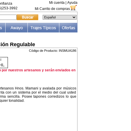
Mi cuenta
|
Ayuda
nfianza
66)253-3992
Mi Carrito de compras
ción Regulable
Código de Producto: INSMUA186
F
HL
o por nuestros artesanos y serán enviados en
 artesanos Hnos. Mamani y avalada por músicos
enta con un sistema por el medio del cual usted
rma sencilla. Posee tapones corredizos lo que
quier tonalidad.