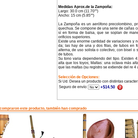
Medidas Aprox.de la Zampoña:
Largo: 30.0 cm (11.70"")
Ancho: 15 cm (5.85"")
La Zampoña es un aerófono precolombino, pro
quechua. Se compone de una serie de cañas cer
sí en forma de balsa, que se soplan de mane
orificios superiores.
Existe una enorme cantidad de variaciones y n
da; las hay de una y dos filas, de tubos en 
alterna, de uso solista o colectivo, con bisel o
de tubos.
Su tono varia dependiendo del tipo. Existen 
alta que los toyos; Maltas: una octava más al
que las maltas (su registro se extiende del re 4 a
Selección de Opciones:
Si Ud. Desea un producto con distintas caracter
Seguro de envío:
+$14.50
 compraron este producto, también han comprado