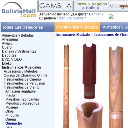
Bienvenido Invitado! ¿Le gustaria
entrar ?
¿O prefiere
crear una cuenta ?
Instrumentos Musicales
»
Instrumentos de Vient
Alimentos y Bebidas
Artesanías
Awayo
Cuero
Danzas y Vestimentas
Deportes
DVD/ VIDEO
Ekeko
Instrumentos Musicales
Accesorios y Métodos
Cursos de Charango Online
Instrumentos de Cuerda
Instrumentos de Percusión
Instrumentos de Viento
Afinación regulable
Flauta
Maestros Fabricantes
Métodos y accesorios
Moseño
Otros
Pinquillo
Quena
Quenacho
Sets