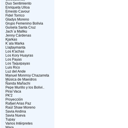
Duo Sentimiento
Enriqueta Ulloa
Ernesto Cavour
Fidel Torrico
Gladys Moreno
Grupo Femenino Bolivia
Guísela Santa Cruz
Jach´a Mallku
Jenny Cárdenas
Kjarkas
K´ala Marka
Llajtaymanta
Los K'achas
Los Kory Huayras
Los Payas
Los Taquipayas
Luis Rico
Luz del Ande
Manuel Monrroy Chazarreta
Música de Maestros
Ñanda Mañachi
Pepe Murillo y los Bolivi..
Piraí Vaca
PK'2
Proyección
Rafael Arias Paz
Raúl Shaw Moreno
Savia Andina
Savia Nueva
Tupay
Varios Intérpretes
Wara