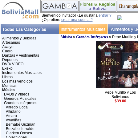
Bienvenido Invitado! ¿Le gustaria
entrar ?
¿O prefiere
crear una cuenta ?
Música
»
Grandes Intérpretes
» Pepe Murillo y 
Alimentos y Bebidas
Artesanías
Awayo
Cuero
Danzas y Vestimentas
Deportes
DVD/ VIDEO
Ekeko
Instrumentos Musicales
Libros
Los mas vendidos
Mentisan
Música
Pepe Murillo y Los
DVDs y Videos
Bolivianos
Géneros Musicales
$39.00
Grandes Intérpretes
Alfredo Coca
Altiplano
Amaru
Awatiñas
Bernabé Guzman
Betzabe Iturralde
Clarken Orosco
Colecciones