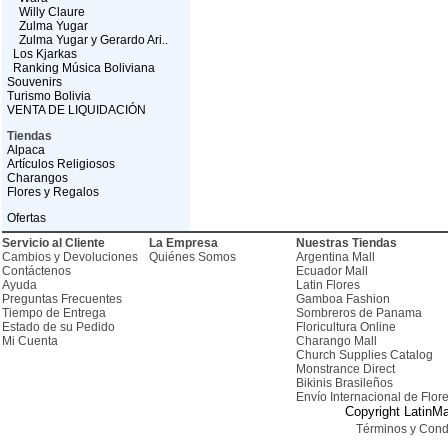
Willy Claure
Zulma Yugar
Zulma Yugar y Gerardo Ari..
Los Kjarkas
Ranking Música Boliviana
Souvenirs
Turismo Bolivia
VENTA DE LIQUIDACIÓN
Tiendas
Alpaca
Artículos Religiosos
Charangos
Flores y Regalos
Ofertas
Servicio al Cliente
La Empresa
Nuestras Tiendas
Cambios y Devoluciones
Quiénes Somos
Argentina Mall
Contáctenos
Ecuador Mall
Ayuda
Latin Flores
Preguntas Frecuentes
Gamboa Fashion
Tiempo de Entrega
Sombreros de Panama
Estado de su Pedido
Floricultura Online
Mi Cuenta
Charango Mall
Church Supplies Catalog
Monstrance Direct
Bikinis Brasileños
Envío Internacional de Flor
Copyright LatinMa
Términos y Cond