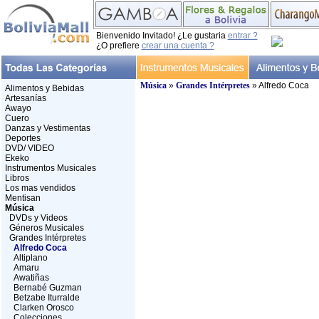
Bienvenido Invitado! ¿Le gustaria
entrar ?
¿O prefiere
crear una cuenta ?
Música
»
Grandes Intérpretes
» Alfredo Coca
Alimentos y Bebidas
Artesanías
Awayo
Cuero
Danzas y Vestimentas
Deportes
DVD/ VIDEO
Ekeko
Instrumentos Musicales
Libros
Los mas vendidos
Mentisan
Música
DVDs y Videos
Géneros Musicales
Grandes Intérpretes
Alfredo Coca
Altiplano
Amaru
Awatiñas
Bernabé Guzman
Betzabe Iturralde
Clarken Orosco
Colecciones