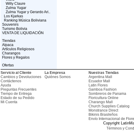
Willy Claure
Zulma Yugar
Zulma Yugar y Gerardo Ari..
Los Kjarkas
Ranking Música Boliviana
Souvenirs
Turismo Bolivia
VENTA DE LIQUIDACIÓN
Tiendas
Alpaca
Artículos Religiosos
Charangos
Flores y Regalos
Ofertas
Servicio al Cliente
La Empresa
Nuestras Tiendas
Cambios y Devoluciones
Quiénes Somos
Argentina Mall
Contáctenos
Ecuador Mall
Ayuda
Latin Flores
Preguntas Frecuentes
Gamboa Fashion
Tiempo de Entrega
Sombreros de Panama
Estado de su Pedido
Floricultura Online
Mi Cuenta
Charango Mall
Church Supplies Catalog
Monstrance Direct
Bikinis Brasileños
Envío Internacional de Flor
Copyright LatinMa
Términos y Cond