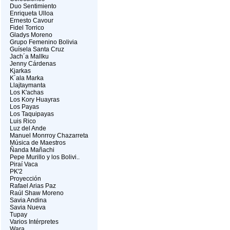
Duo Sentimiento
Enriqueta Ulloa
Ernesto Cavour
Fidel Torrico
Gladys Moreno
Grupo Femenino Bolivia
Guísela Santa Cruz
Jach´a Mallku
Jenny Cárdenas
Kjarkas
K´ala Marka
Llajtaymanta
Los K'achas
Los Kory Huayras
Los Payas
Los Taquipayas
Luis Rico
Luz del Ande
Manuel Monrroy Chazarreta
Música de Maestros
Ñanda Mañachi
Pepe Murillo y los Bolivi..
Piraí Vaca
PK'2
Proyección
Rafael Arias Paz
Raúl Shaw Moreno
Savia Andina
Savia Nueva
Tupay
Varios Intérpretes
Wara