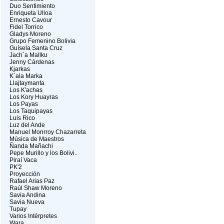
Duo Sentimiento
Enriqueta Ulloa
Ernesto Cavour
Fidel Torrico
Gladys Moreno
Grupo Femenino Bolivia
Guísela Santa Cruz
Jach´a Mallku
Jenny Cárdenas
Kjarkas
K´ala Marka
Llajtaymanta
Los K'achas
Los Kory Huayras
Los Payas
Los Taquipayas
Luis Rico
Luz del Ande
Manuel Monrroy Chazarreta
Música de Maestros
Ñanda Mañachi
Pepe Murillo y los Bolivi..
Piraí Vaca
PK'2
Proyección
Rafael Arias Paz
Raúl Shaw Moreno
Savia Andina
Savia Nueva
Tupay
Varios Intérpretes
Wara