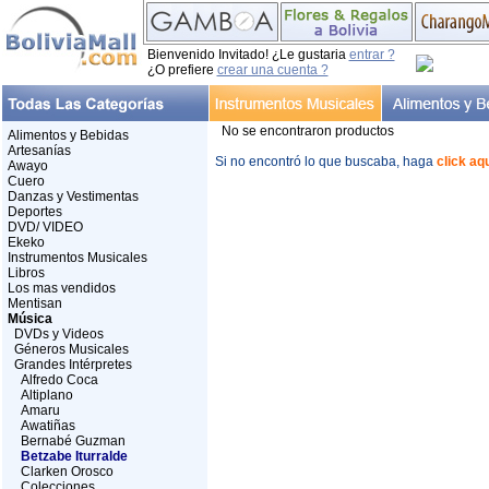
Bienvenido Invitado! ¿Le gustaria
entrar ?
¿O prefiere
crear una cuenta ?
No se encontraron productos
Alimentos y Bebidas
Artesanías
Si no encontró lo que buscaba, haga
click aq
Awayo
Cuero
Danzas y Vestimentas
Deportes
DVD/ VIDEO
Ekeko
Instrumentos Musicales
Libros
Los mas vendidos
Mentisan
Música
DVDs y Videos
Géneros Musicales
Grandes Intérpretes
Alfredo Coca
Altiplano
Amaru
Awatiñas
Bernabé Guzman
Betzabe Iturralde
Clarken Orosco
Colecciones