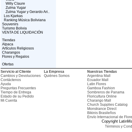
Willy Claure
Zulma Yugar
Zulma Yugar y Gerardo Ari..
Los Kjarkas
Ranking Música Boliviana
Souvenirs
Turismo Bolivia
VENTA DE LIQUIDACIÓN
Tiendas
Alpaca
Artículos Religiosos
Charangos
Flores y Regalos
Ofertas
Servicio al Cliente
La Empresa
Nuestras Tiendas
Cambios y Devoluciones
Quiénes Somos
Argentina Mall
Contáctenos
Ecuador Mall
Ayuda
Latin Flores
Preguntas Frecuentes
Gamboa Fashion
Tiempo de Entrega
Sombreros de Panama
Estado de su Pedido
Floricultura Online
Mi Cuenta
Charango Mall
Church Supplies Catalog
Monstrance Direct
Bikinis Brasileños
Envío Internacional de Flor
Copyright LatinMa
Términos y Cond