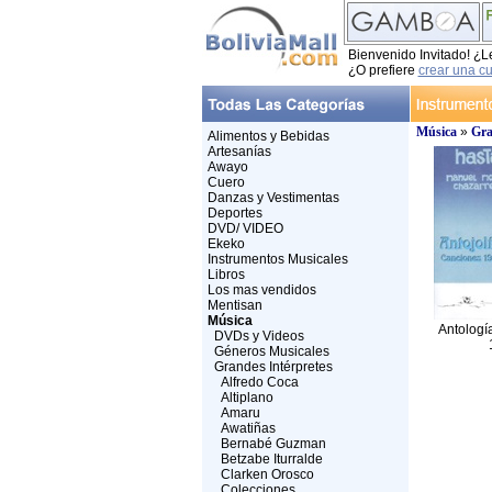
Bienvenido Invitado! ¿L
¿O prefiere
crear una c
Música
»
Gra
Alimentos y Bebidas
Artesanías
Awayo
Cuero
Danzas y Vestimentas
Deportes
DVD/ VIDEO
Ekeko
Instrumentos Musicales
Libros
Los mas vendidos
Mentisan
Música
Antologí
DVDs y Videos
Géneros Musicales
Grandes Intérpretes
Alfredo Coca
Altiplano
Amaru
Awatiñas
Bernabé Guzman
Betzabe Iturralde
Clarken Orosco
Colecciones