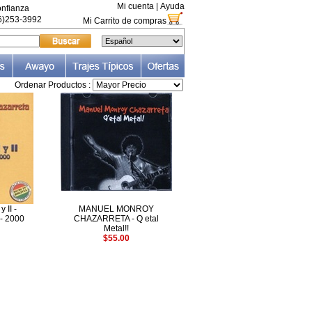
Mi cuenta
|
Ayuda
nfianza
66)253-3992
Mi Carrito de compras
Ordenar Productos :
y II -
MANUEL MONROY
- 2000
CHAZARRETA - Q etal
Metal!!
$55.00