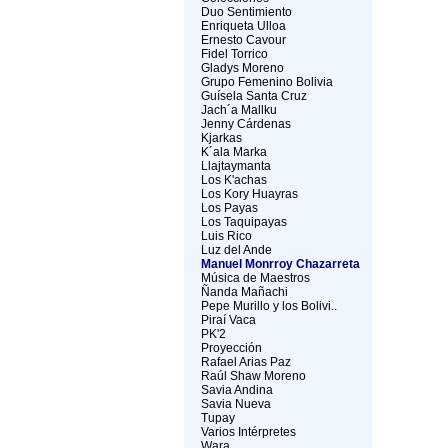
Duo Sentimiento
Enriqueta Ulloa
Ernesto Cavour
Fidel Torrico
Gladys Moreno
Grupo Femenino Bolivia
Guísela Santa Cruz
Jach´a Mallku
Jenny Cárdenas
Kjarkas
K´ala Marka
Llajtaymanta
Los K'achas
Los Kory Huayras
Los Payas
Los Taquipayas
Luis Rico
Luz del Ande
Manuel Monrroy Chazarreta
Música de Maestros
Ñanda Mañachi
Pepe Murillo y los Bolivi..
Piraí Vaca
PK'2
Proyección
Rafael Arias Paz
Raúl Shaw Moreno
Savia Andina
Savia Nueva
Tupay
Varios Intérpretes
Wara