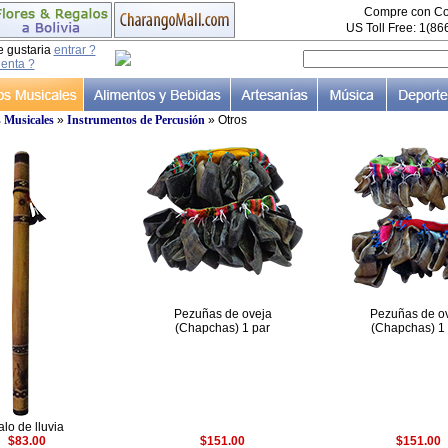
Compre con Co
US Toll Free: 1(8
e gustaria
entrar ?
uenta ?
 Musicales
»
Instrumentos de Percusión
» Otros
Pezuñas de oveja
Pezuñas de o
(Chapchas) 1 par
(Chapchas) 1
alo de lluvia
$83.00
$151.00
$151.00