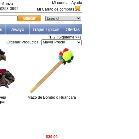
Mi cuenta
|
Ayuda
nfianza
66)253-3992
Mi Carrito de compras
1
2
[Siguiente >>]
Ordenar Productos :
veja
Mazo de Bombo o Huancara
 par
$39.00