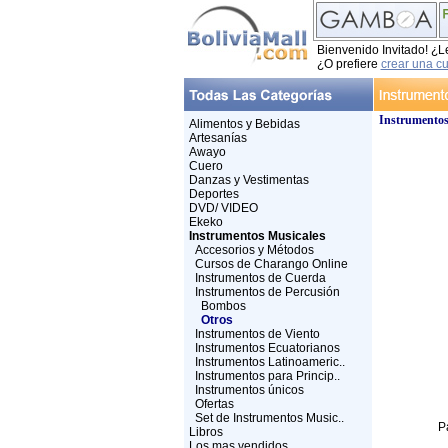
Bienvenido Invitado! ¿L
¿O prefiere
crear una c
Instrumentos
Alimentos y Bebidas
Artesanías
Awayo
Cuero
Danzas y Vestimentas
Deportes
DVD/ VIDEO
Ekeko
Instrumentos Musicales
Accesorios y Métodos
Cursos de Charango Online
Instrumentos de Cuerda
Instrumentos de Percusión
Bombos
Otros
Instrumentos de Viento
Instrumentos Ecuatorianos
Instrumentos Latinoameric..
Instrumentos para Princip..
Instrumentos únicos
Ofertas
Set de Instrumentos Music..
P
Libros
Los mas vendidos