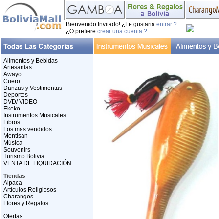
Bienvenido Invitado! ¿Le gustaria
entrar ?
¿O prefiere
crear una cuenta ?
Alimentos y Bebidas
Artesanías
Awayo
Cuero
Danzas y Vestimentas
Deportes
DVD/ VIDEO
Ekeko
Instrumentos Musicales
Libros
Los mas vendidos
Mentisan
Música
Souvenirs
Turismo Bolivia
VENTA DE LIQUIDACIÓN
Tiendas
Alpaca
Artículos Religiosos
Charangos
Flores y Regalos
Ofertas