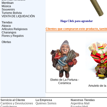
Mentisan
Música
Souvenirs
Turismo Bolivia
VENTA DE LIQUIDACIÓN
Haga Click para agrandar
Tiendas
Alpaca
Clientes que compraron este producto, tam
Artículos Religiosos
Charangos
Flores y Regalos
Ofertas
Ekeko de La Fortuna -
Cerámica
Amuleto de la 
Servicio al Cliente
La Empresa
Nuestras Tiendas
Cambios y Devoluciones
Quiénes Somos
Argentina Mall
Contáctenos
Ecuador Mall