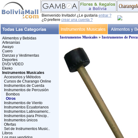
Bienvenido Invitado! ¿Le gustaria
entrar ?
¿O prefiere
crear una cuenta ?
Instrumentos Musicales
»
Instrumentos de Percu
Alimentos y Bebidas
Artesanías
Awayo
Cuero
Danzas y Vestimentas
Deportes
DVD/ VIDEO
Ekeko
Instrumentos Musicales
Accesorios y Métodos
Cursos de Charango Online
Instrumentos de Cuerda
Instrumentos de Percusión
Bombos
Otros
Instrumentos de Viento
Instrumentos Ecuatorianos
Instrumentos Latinoameric..
Instrumentos para Princip..
Instrumentos únicos
Ofertas
Set de Instrumentos Music..
Libros
Los mas vendidos