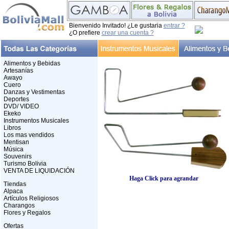
Bienvenido Invitado! ¿Le gustaria
entrar ?
¿O prefiere
crear una cuenta ?
Alimentos y Bebidas
Artesanías
Awayo
Cuero
Danzas y Vestimentas
Deportes
DVD/ VIDEO
Ekeko
Instrumentos Musicales
Libros
Los mas vendidos
Mentisan
Música
Souvenirs
Turismo Bolivia
VENTA DE LIQUIDACIÓN
Haga Click para agrandar
Tiendas
Alpaca
Artículos Religiosos
Charangos
Flores y Regalos
Ofertas