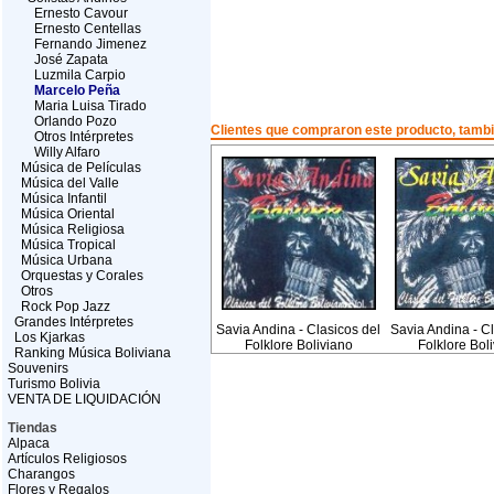
Ernesto Cavour
Ernesto Centellas
Fernando Jimenez
José Zapata
Luzmila Carpio
Marcelo Peña
Maria Luisa Tirado
Orlando Pozo
Clientes que compraron este producto, tam
Otros Intérpretes
Willy Alfaro
Música de Películas
Música del Valle
Música Infantil
Música Oriental
Música Religiosa
Música Tropical
Música Urbana
Orquestas y Corales
Otros
Rock Pop Jazz
Grandes Intérpretes
Savia Andina - Clasicos del
Savia Andina - Cl
Los Kjarkas
Folklore Boliviano
Folklore Bol
Ranking Música Boliviana
Souvenirs
Turismo Bolivia
VENTA DE LIQUIDACIÓN
Tiendas
Alpaca
Artículos Religiosos
Charangos
Flores y Regalos