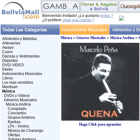
Bienvenido Invitado! ¿Le gustaria
entrar ?
¿O prefiere
crear una cuenta ?
Música
»
Géneros Musicales
»
Música Andina
»
S
Alimentos y Bebidas
Artesanías
Awayo
Cuero
Danzas y Vestimentas
Deportes
DVD/ VIDEO
Ekeko
Instrumentos Musicales
Libros
Los mas vendidos
Mentisan
Música
DVDs y Videos
Géneros Musicales
Música Andina
Compilado
Conciertos
Grupos Andinos
Kjarkas
Haga Click para agrandar
LPs - Vinilos
Música de Charango
Ofertas
Solistas Andinos