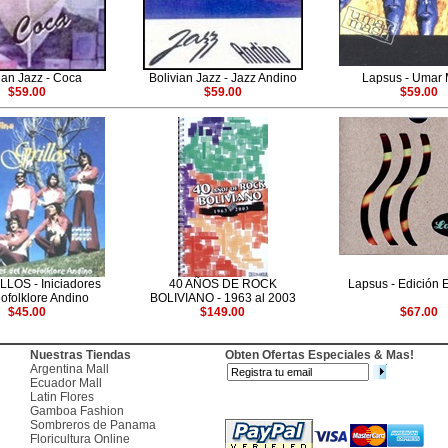
ian Jazz - Coca
Bolivian Jazz - Jazz Andino
Lapsus - Umar
$59.00
$59.00
$59.00
LOS - Iniciadores
40 AÑOS DE ROCK
Lapsus - Edición 
ofolklore Andino
BOLIVIANO - 1963 al 2003
$45.00
$149.00
$67.00
Nuestras Tiendas
Obten Ofertas Especiales & Mas!
Argentina Mall
Ecuador Mall
Latin Flores
Gamboa Fashion
Sombreros de Panama
Floricultura Online