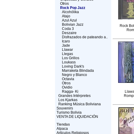
Otros
Rock Pop Jazz
Alcohólika
Atajo
Azul Azul
Bolivian Jazz
Rock Boli
Coda 3
Rom
Deszaire
Disfrazados de pateando a..
Icaro
Jade
Llawar
Llegas
Los Grillos
Loukass
Loving Dark's
Marraketa Blindada
Negro y Blanco
Octavia
Otros
Ovidio
Ragga- Ki
Llawa
Grandes Intérpretes
Rompi
Los Kjarkas
Ranking Música Boliviana
Souvenirs
Turismo Bolivia
VENTA DE LIQUIDACIÓN
Tiendas
Alpaca
Artículos Religiosos