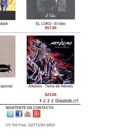
 Mash
EL LOKO - El loko
$57.00
Especial
Arkanos · Tierra de Héroes
$23.00
1
2
3
4
[Siguiente >>]
MANTENTE EN CONTACTO
US Toll Free: 1(877)284-6850