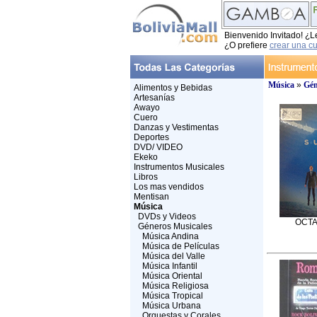
Bienvenido Invitado! ¿L
¿O prefiere
crear una c
Música
»
Gén
Alimentos y Bebidas
Artesanías
Awayo
Cuero
Danzas y Vestimentas
Deportes
DVD/ VIDEO
Ekeko
Instrumentos Musicales
Libros
Los mas vendidos
Mentisan
Música
DVDs y Videos
OCTAV
Géneros Musicales
Música Andina
Música de Películas
Música del Valle
Música Infantil
Música Oriental
Música Religiosa
Música Tropical
Música Urbana
Orquestas y Corales