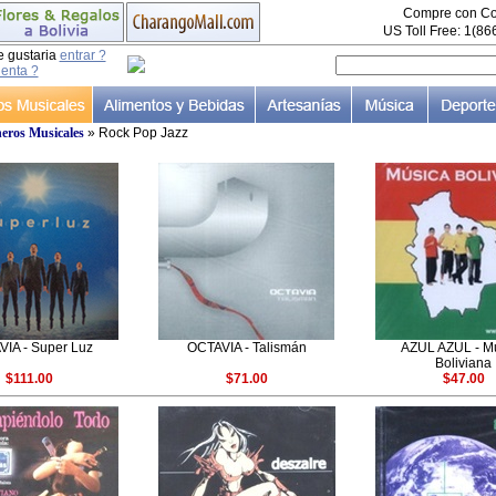
Compre con Co
US Toll Free: 1(8
e gustaria
entrar ?
uenta ?
eros Musicales
» Rock Pop Jazz
IA - Super Luz
OCTAVIA - Talismán
AZUL AZUL - M
Boliviana
$111.00
$71.00
$47.00