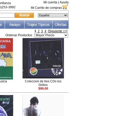
Mi cuenta
|
Ayuda
nfianza
66)253-3992
Mi Carrito de compras
1
2
3
4
[Siguiente >>]
Ordenar Productos :
usica
Coleccion de tres CDs los
Grillos
$99.00