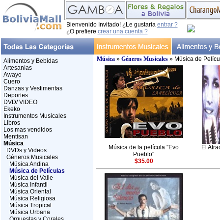
Bienvenido Invitado! ¿Le gustaria
entrar ?
¿O prefiere
crear una cuenta ?
Música
»
Géneros Musicales
» Música de Pelícu
Alimentos y Bebidas
Artesanías
Awayo
Cuero
Danzas y Vestimentas
Deportes
DVD/ VIDEO
Ekeko
Instrumentos Musicales
Libros
Los mas vendidos
Mentisan
Música
Música de la película ''Evo
El Atra
DVDs y Videos
Pueblo''
Géneros Musicales
$35.00
Música Andina
Música de Películas
Música del Valle
Música Infantil
Música Oriental
Música Religiosa
Música Tropical
Música Urbana
Orquestas y Corales