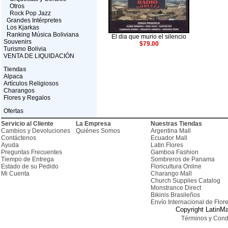
Otros
Rock Pop Jazz
Grandes Intérpretes
Los Kjarkas
Ranking Música Boliviana
El dia que murio el silencio
Souvenirs
$79.00
Turismo Bolivia
VENTA DE LIQUIDACIÓN
Tiendas
Alpaca
Artículos Religiosos
Charangos
Flores y Regalos
Ofertas
Servicio al Cliente
La Empresa
Nuestras Tiendas
Cambios y Devoluciones
Quiénes Somos
Argentina Mall
Contáctenos
Ecuador Mall
Ayuda
Latin Flores
Preguntas Frecuentes
Gamboa Fashion
Tiempo de Entrega
Sombreros de Panama
Estado de su Pedido
Floricultura Online
Mi Cuenta
Charango Mall
Church Supplies Catalog
Monstrance Direct
Bikinis Brasileños
Envío Internacional de Flor
Copyright LatinMa
Términos y Cond