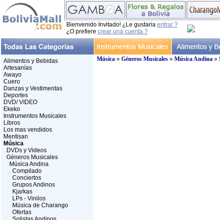
Bienvenido Invitado! ¿Le gustaria
entrar ?
¿O prefiere
crear una cuenta ?
Música
»
Géneros Musicales
»
Música Andina
»
Alimentos y Bebidas
Artesanías
Awayo
Cuero
Danzas y Vestimentas
Deportes
DVD/ VIDEO
Ekeko
Instrumentos Musicales
Libros
Los mas vendidos
Mentisan
Música
DVDs y Videos
Géneros Musicales
Música Andina
Compilado
Conciertos
Grupos Andinos
Kjarkas
LPs - Vinilos
Música de Charango
Ofertas
Solistas Andinos