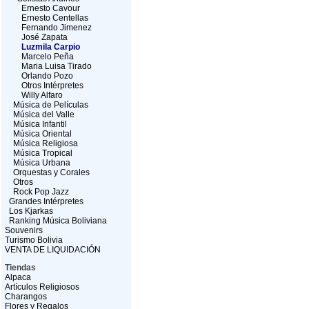
Ernesto Cavour
Ernesto Centellas
Fernando Jimenez
José Zapata
Luzmila Carpio
Marcelo Peña
Maria Luisa Tirado
Orlando Pozo
Otros Intérpretes
Willy Alfaro
Música de Películas
Música del Valle
Música Infantil
Música Oriental
Música Religiosa
Música Tropical
Música Urbana
Orquestas y Corales
Otros
Rock Pop Jazz
Grandes Intérpretes
Los Kjarkas
Ranking Música Boliviana
Souvenirs
Turismo Bolivia
VENTA DE LIQUIDACIÓN
Tiendas
Alpaca
Artículos Religiosos
Charangos
Flores y Regalos