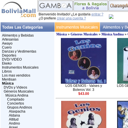
Bienvenido Invitado! ¿Le gustaria
entrar ?
¿O prefiere
crear una cuenta ?
Música
»
Géneros Musicales
»
Música Andina
»
Alimentos y Bebidas
Artesanías
Awayo
Cuero
Danzas y Vestimentas
Deportes
DVD/ VIDEO
Ekeko
Instrumentos Musicales
Libros
Los mas vendidos
Mentisan
Música
LOS GENIOS - Valses y
LOS GE
DVDs y Videos
Boleros Vol. 3
Géneros Musicales
$43.00
Música Andina
Compilado
Conciertos
Grupos Andinos
Alaxpacha
Aldana
Altitud
Andino
Arawi