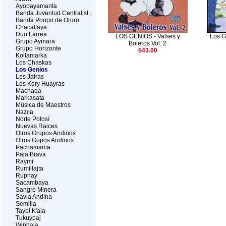
Ayopayamanta
Banda Juventud Centralist..
Banda Poopo de Oruro
Chacaltaya
Duo Larrea
LOS GENIOS - Valses y
Los G
Grupo Aymara
Boleros Vol. 2
Grupo Horizonte
$43.00
Kollamarka
Los Chaskas
Los Genios
Los Jairas
Los Kory Huayras
Machaqa
Markasata
Música de Maestros
Nazca
Norte Potosí
Nuevas Raices
Otros Grupos Andinos
Otros Gupos Andinos
Pachamama
Paja Brava
Raymi
Rumillajta
Ruphay
Sacambaya
Sangre Minera
Savia Andina
Semilla
Taypi K'ala
Tukuypaj
Wiphala