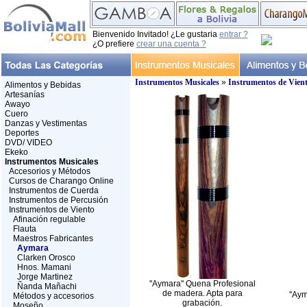
Bienvenido Invitado! ¿Le gustaria
entrar ?
¿O prefiere
crear una cuenta ?
Instrumentos Musicales
»
Instrumentos de Vien
Alimentos y Bebidas
Artesanías
Awayo
Cuero
Danzas y Vestimentas
Deportes
DVD/ VIDEO
Ekeko
Instrumentos Musicales
Accesorios y Métodos
Cursos de Charango Online
Instrumentos de Cuerda
Instrumentos de Percusión
Instrumentos de Viento
Afinación regulable
Flauta
Maestros Fabricantes
Aymara
Clarken Orosco
Hnos. Mamani
Jorge Martinez
''Aymara'' Quena Profesional
Ñanda Mañachi
de madera. Apta para
''Ay
Métodos y accesorios
grabación.
Moseño