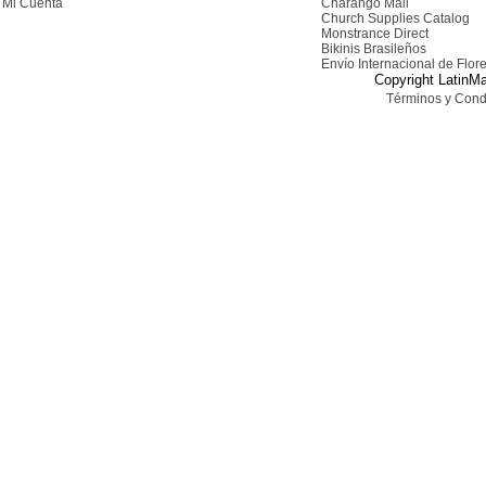
Mi Cuenta
Charango Mall
Church Supplies Catalog
Monstrance Direct
Bikinis Brasileños
Envío Internacional de Flor
Copyright LatinMa
Términos y Cond