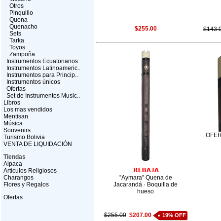
Otros
Pinquillo
Quena
Quenacho
$255.00
$143.
Sets
Tarka
Toyos
Zampoña
Instrumentos Ecuatorianos
Instrumentos Latinoameric..
Instrumentos para Princip..
Instrumentos únicos
Ofertas
Set de Instrumentos Music..
Libros
Los mas vendidos
Mentisan
Música
Souvenirs
OFER
Turismo Bolivia
VENTA DE LIQUIDACIÓN
Tiendas
Alpaca
Artículos Religiosos
Charangos
''Aymara'' Quena de
Flores y Regalos
Jacarandá · Boquilla de
hueso
Ofertas
$255.00
$207.00
19% OFF