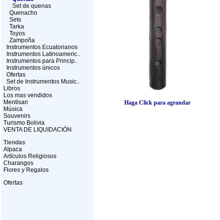
Set de quenas
Quenacho
Sets
Tarka
Toyos
Zampoña
Instrumentos Ecuatorianos
Instrumentos Latinoameric..
Instrumentos para Princip..
Instrumentos únicos
Ofertas
Set de Instrumentos Music..
Libros
Los mas vendidos
Mentisan
Haga Click para agrandar
Música
Souvenirs
Turismo Bolivia
VENTA DE LIQUIDACIÓN
Tiendas
Alpaca
Artículos Religiosos
Charangos
Flores y Regalos
Ofertas