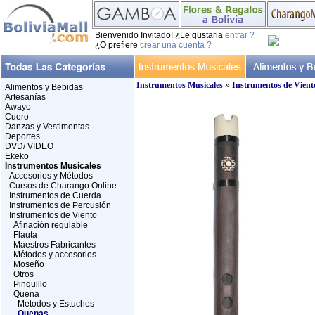
Bienvenido Invitado! ¿Le gustaria
entrar ?
¿O prefiere
crear una cuenta ?
Instrumentos Musicales
»
Instrumentos de Vient
Alimentos y Bebidas
Artesanías
Awayo
Cuero
Danzas y Vestimentas
Deportes
DVD/ VIDEO
Ekeko
Instrumentos Musicales
Accesorios y Métodos
Cursos de Charango Online
Instrumentos de Cuerda
Instrumentos de Percusión
Instrumentos de Viento
Afinación regulable
Flauta
Maestros Fabricantes
Métodos y accesorios
Moseño
Otros
Pinquillo
Quena
Metodos y Estuches
Quenas