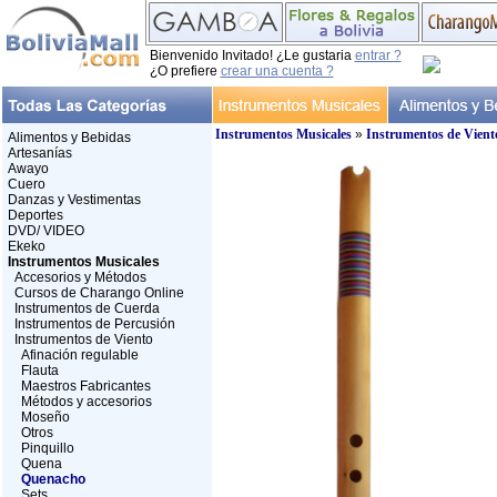
Bienvenido Invitado! ¿Le gustaria
entrar ?
¿O prefiere
crear una cuenta ?
Instrumentos Musicales
»
Instrumentos de Vient
Alimentos y Bebidas
Artesanías
Awayo
Cuero
Danzas y Vestimentas
Deportes
DVD/ VIDEO
Ekeko
Instrumentos Musicales
Accesorios y Métodos
Cursos de Charango Online
Instrumentos de Cuerda
Instrumentos de Percusión
Instrumentos de Viento
Afinación regulable
Flauta
Maestros Fabricantes
Métodos y accesorios
Moseño
Otros
Pinquillo
Quena
Quenacho
Sets