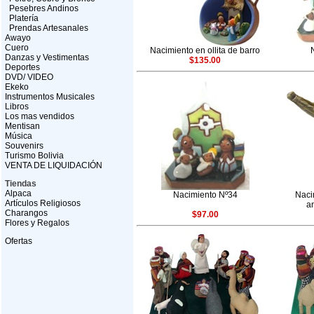
Pesebres Andinos
Platería
Prendas Artesanales
Awayo
Cuero
Nacimiento en ollita de barro
Danzas y Vestimentas
$135.00
Deportes
DVD/ VIDEO
Ekeko
Instrumentos Musicales
Libros
Los mas vendidos
Mentisan
Música
Souvenirs
Turismo Bolivia
VENTA DE LIQUIDACIÓN
Tiendas
Alpaca
Nacimiento Nº34
Naci
Artículos Religiosos
a
Charangos
$97.00
Flores y Regalos
Ofertas