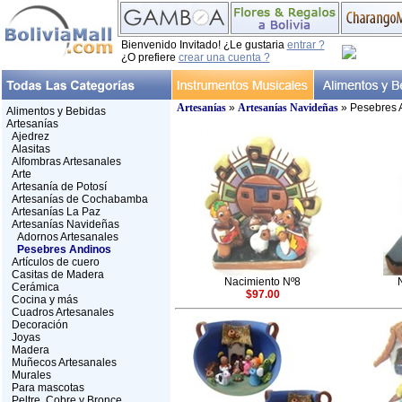
Bienvenido Invitado! ¿Le gustaria
entrar ?
¿O prefiere
crear una cuenta ?
Artesanías
»
Artesanías Navideñas
» Pesebres 
Alimentos y Bebidas
Artesanías
Ajedrez
Alasitas
Alfombras Artesanales
Arte
Artesanía de Potosí
Artesanías de Cochabamba
Artesanías La Paz
Artesanías Navideñas
Adornos Artesanales
Pesebres Andinos
Artículos de cuero
Casitas de Madera
Nacimiento Nº8
Cerámica
$97.00
Cocina y más
Cuadros Artesanales
Decoración
Joyas
Madera
Muñecos Artesanales
Murales
Para mascotas
Peltre, Cobre y Bronce