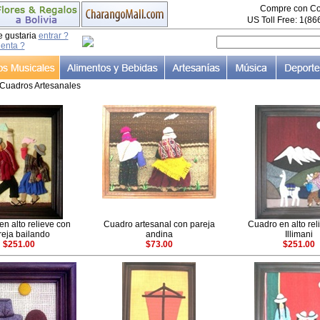
Compre con Co
US Toll Free: 1(8
e gustaria
entrar ?
uenta ?
Cuadros Artesanales
n alto relieve con
Cuadro artesanal con pareja
Cuadro en alto rel
reja bailando
andina
Illimani
$251.00
$73.00
$251.00