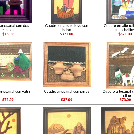
artesanal con dos
Cuadro en alto relieve con
Cuadro en alto rel
cholitas
balsa
tres cholita
$73.00
$371.00
$371.00
rtesanal con yatiri
Cuadro artesanal con jarros
Cuadro artesanal c
andino
$73.00
$37.00
$73.00