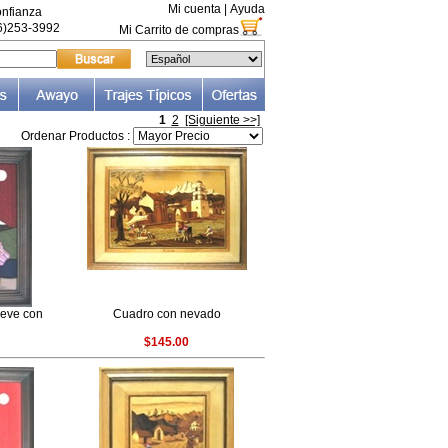
Mi cuenta
|
Ayuda
nfianza
66)253-3992
Mi Carrito de compras
1
2
[Siguiente >>]
Ordenar Productos :
ieve con
Cuadro con nevado
$145.00