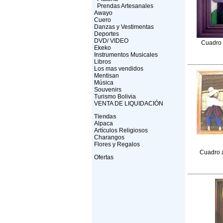
Prendas Artesanales
Awayo
Cuero
Danzas y Vestimentas
Deportes
DVD/ VIDEO
Cuadro 
Ekeko
Instrumentos Musicales
Libros
Los mas vendidos
Mentisan
Música
Souvenirs
Turismo Bolivia
VENTA DE LIQUIDACIÓN
Tiendas
Alpaca
Artículos Religiosos
Charangos
Flores y Regalos
Cuadro a
Ofertas