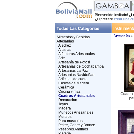
Bienvenido Invitado! ¿L
¿O prefiere
crear una c
Artesanías
» 
Alimentos y Bebidas
Artesanías
Ajedrez
Alasitas
Alfombras Artesanales
Arte
Artesanía de Potosí
Artesanías de Cochabamba
Artesanías La Paz
Artesanías Navideñas
Artículos de cuero
Casitas de Madera
Cerámica
Cocina y más
Cuadro e
Cuadros Artesanales
pa
Decoración
Joyas
Madera
Muñecos Artesanales
Murales
Para mascotas
Peltre, Cobre y Bronce
Pesebres Andinos
Platería