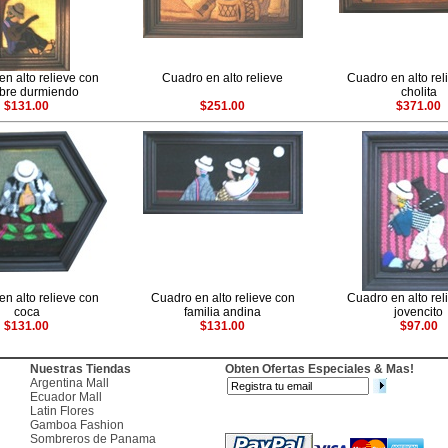
n alto relieve con
Cuadro en alto relieve
Cuadro en alto rel
bre durmiendo
cholita
$131.00
$251.00
$371.00
n alto relieve con
Cuadro en alto relieve con
Cuadro en alto rel
coca
familia andina
jovencito
$131.00
$131.00
$97.00
Nuestras Tiendas
Obten Ofertas Especiales & Mas!
Argentina Mall
Ecuador Mall
Latin Flores
Gamboa Fashion
Sombreros de Panama