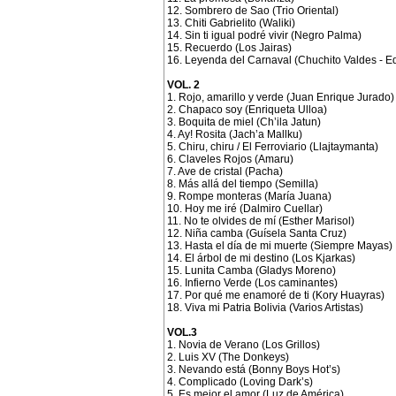
12. Sombrero de Sao (Trio Oriental)
13. Chiti Gabrielito (Waliki)
14. Sin ti igual podré vivir (Negro Palma)
15. Recuerdo (Los Jairas)
16. Leyenda del Carnaval (Chuchito Valdes - E
VOL. 2
1. Rojo, amarillo y verde (Juan Enrique Jurado)
2. Chapaco soy (Enriqueta Ulloa)
3. Boquita de miel (Ch’ila Jatun)
4. Ay! Rosita (Jach’a Mallku)
5. Chiru, chiru / El Ferroviario (Llajtaymanta)
6. Claveles Rojos (Amaru)
7. Ave de cristal (Pacha)
8. Más allá del tiempo (Semilla)
9. Rompe monteras (María Juana)
10. Hoy me iré (Dalmiro Cuellar)
11. No te olvides de mí (Esther Marisol)
12. Niña camba (Guísela Santa Cruz)
13. Hasta el día de mi muerte (Siempre Mayas)
14. El árbol de mi destino (Los Kjarkas)
15. Lunita Camba (Gladys Moreno)
16. Infierno Verde (Los caminantes)
17. Por qué me enamoré de ti (Kory Huayras)
18. Viva mi Patria Bolivia (Varios Artistas)
VOL.3
1. Novia de Verano (Los Grillos)
2. Luis XV (The Donkeys)
3. Nevando está (Bonny Boys Hot’s)
4. Complicado (Loving Dark’s)
5. Es mejor el amor (Luz de América)