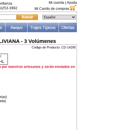
Mi cuenta
|
Ayuda
nfianza
66)253-3992
Mi Carrito de compras
VIANA - 3 Volúmenes
Código de Producto: CD-14295
F
HL
o por nuestros artesanos y serán enviados en
rias)
eta)