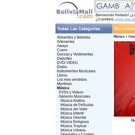
Bienvenido Invitado! ¿L
¿O prefiere
crear una c
Música
»
Géne
Alimentos y Bebidas
Artesanías
Awayo
Cuero
Danzas y Vestimentas
Deportes
DVD/ VIDEO
Ekeko
Instrumentos Musicales
Libros
Los mas vendidos
Mentisan
Música
DVDs y Videos
Géneros Musicales
Música Andina
Música de Películas
Música del Valle
Música Infantil
Música Oriental
Ha
Música Religiosa
Música Tropical
Música Urbana
Orquestas y Corales