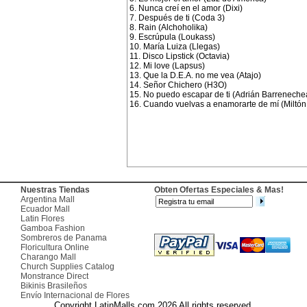
6. Nunca creí en el amor (Dixi)
7. Después de ti (Coda 3)
8. Rain (Alchoholika)
9. Escrúpula (Loukass)
10. María Luiza (Llegas)
11. Disco Lipstick (Octavia)
12. Mi love (Lapsus)
13. Que la D.E.A. no me vea (Atajo)
14. Señor Chichero (H3O)
15. No puedo escapar de ti (Adrián Barreneche
16. Cuando vuelvas a enamorarte de mí (Miltón
Nuestras Tiendas
Obten Ofertas Especiales & Mas!
Argentina Mall
Ecuador Mall
Latin Flores
Gamboa Fashion
Sombreros de Panama
Floricultura Online
Charango Mall
Church Supplies Catalog
Monstrance Direct
Bikinis Brasileños
Envío Internacional de Flores
Copyright LatinMalls.com 2026 All rights reserved.