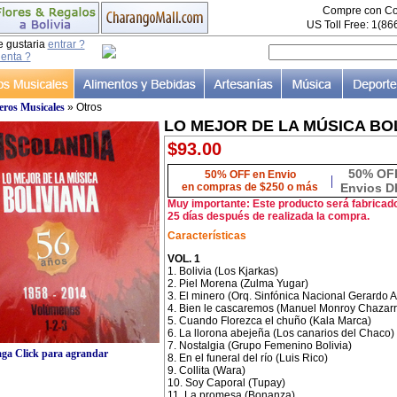
Compre con Co
US Toll Free: 1(8
e gustaria
entrar ?
uenta ?
ros Musicales
» Otros
LO MEJOR DE LA MÚSICA BOLI
$93.00
50% OF
50% OFF en Envio
|
en compras de $250 o más
Envios D
Muy importante: Este producto será fabricad
25 días después de realizada la compra.
Características
VOL. 1
1. Bolivia (Los Kjarkas)
2. Piel Morena (Zulma Yugar)
3. El minero (Orq. Sinfónica Nacional Gerardo A
4. Bien le cascaremos (Manuel Monroy Chazarr
5. Cuando Florezca el chuño (Kala Marca)
6. La llorona abejeña (Los canarios del Chaco)
7. Nostalgia (Grupo Femenino Bolivia)
ga Click para agrandar
8. En el funeral del río (Luis Rico)
9. Collita (Wara)
10. Soy Caporal (Tupay)
11. La promesa (Bonanza)