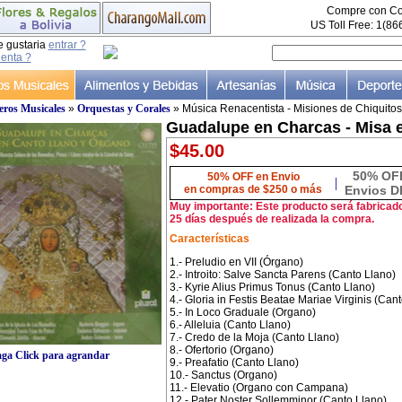
Compre con Co
US Toll Free: 1(8
e gustaria
entrar ?
uenta ?
ros Musicales
»
Orquestas y Corales
» Música Renacentista - Misiones de Chiquitos
Guadalupe en Charcas - Misa 
$45.00
50% OF
50% OFF en Envio
|
en compras de $250 o más
Envios D
Muy importante: Este producto será fabricad
25 días después de realizada la compra.
Características
1.- Preludio en VII (Órgano)
2.- Introito: Salve Sancta Parens (Canto Llano)
3.- Kyrie Alius Primus Tonus (Canto Llano)
4.- Gloria in Festis Beatae Mariae Virginis (Can
5.- In Loco Graduale (Organo)
6.- Alleluia (Canto Llano)
7.- Credo de la Moja (Canto Llano)
8.- Ofertorio (Organo)
ga Click para agrandar
9.- Preafatio (Canto Llano)
10.- Sanctus (Organo)
11.- Elevatio (Organo con Campana)
12.- Pater Noster Sollemminor (Canto Llano)