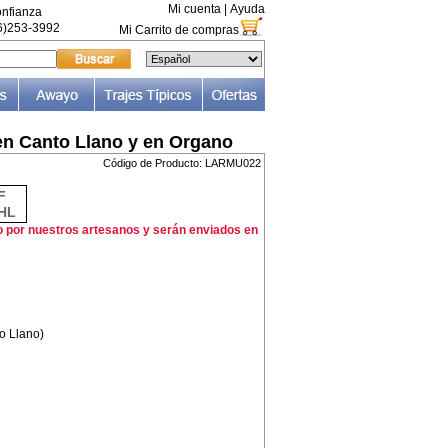
Mi cuenta
|
Ayuda
nfianza
66)253-3992
Mi Carrito de compras
en Canto Llano y en Organo
Código de Producto: LARMU022
F
HL
o por nuestros artesanos y serán enviados en
to Llano)