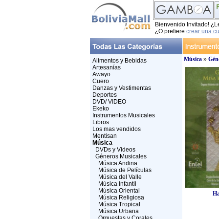
Bienvenido Invitado! ¿L
¿O prefiere
crear una c
Música
»
Géne
Alimentos y Bebidas
Artesanías
Awayo
Cuero
Danzas y Vestimentas
Deportes
DVD/ VIDEO
Ekeko
Instrumentos Musicales
Libros
Los mas vendidos
Mentisan
Música
DVDs y Videos
Géneros Musicales
Música Andina
Música de Películas
Música del Valle
Música Infantil
Música Oriental
Ha
Música Religiosa
Música Tropical
Música Urbana
Orquestas y Corales