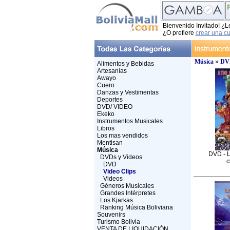
Bienvenido Invitado! ¿L
¿O prefiere
crear una c
Música
»
DVD
Alimentos y Bebidas
Artesanías
Awayo
Cuero
Danzas y Vestimentas
Deportes
DVD/ VIDEO
Ekeko
Instrumentos Musicales
Libros
Los mas vendidos
Mentisan
Música
DVD - L
DVDs y Videos
c
DVD
Video Clips
Videos
Géneros Musicales
Grandes Intérpretes
Los Kjarkas
Ranking Música Boliviana
Souvenirs
Turismo Bolivia
VENTA DE LIQUIDACIÓN