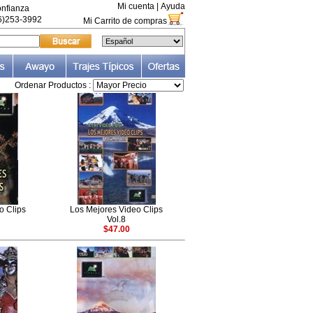
Mi cuenta
|
Ayuda
nfianza
66)253-3992
Mi Carrito de compras
Ordenar Productos :
o Clips
Los Mejores Video Clips
Vol.8
$47.00