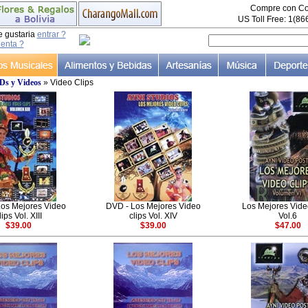
Compre con Co
US Toll Free: 1(8
e gustaria
entrar ?
uenta ?
s y Videos
» Video Clips
os Mejores Video
DVD - Los Mejores Video
Los Mejores Vide
lips Vol. XIII
clips Vol. XIV
Vol.6
$39.00
$39.00
$47.00