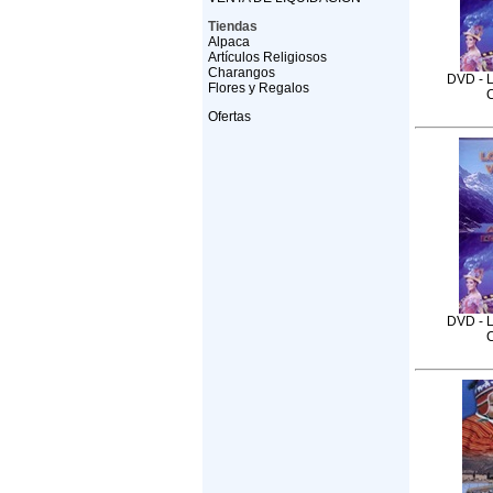
Tiendas
Alpaca
Artículos Religiosos
Charangos
DVD - L
Flores y Regalos
C
Ofertas
DVD - L
C