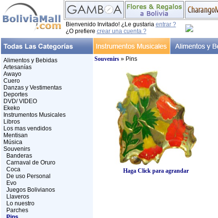
Bienvenido Invitado! ¿Le gustaria
entrar ?
¿O prefiere
crear una cuenta ?
Souvenirs
» Pins
Alimentos y Bebidas
Artesanías
Awayo
Cuero
Danzas y Vestimentas
Deportes
DVD/ VIDEO
Ekeko
Instrumentos Musicales
Libros
Los mas vendidos
Mentisan
Música
Souvenirs
Banderas
Carnaval de Oruro
Coca
Haga Click para agrandar
De uso Personal
Evo
Juegos Bolivianos
Llaveros
Lo nuestro
Parches
Pins