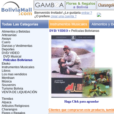
Bienvenido Invitado! ¿Le gustaria
entrar ?
¿O prefiere
crear una cuenta ?
DVD/ VIDEO
» Películas Bolivianas
Alimentos y Bebidas
Artesanías
Awayo
Cuero
Danzas y Vestimentas
Deportes
DVD/ VIDEO
DVD Musical
Películas Bolivianas
Ekeko
Instrumentos Musicales
Libros
Los mas vendidos
Mentisan
Música
Souvenirs
Turismo Bolivia
VENTA DE LIQUIDACIÓN
Tiendas
Haga Click para agrandar
Alpaca
Artículos Religiosos
Charangos
Clientes que compraron este producto, tam
Flores y Regalos