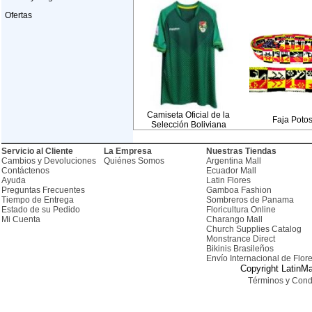
Ofertas
Camiseta Oficial de la
Faja Poto
Selección Boliviana
Servicio al Cliente
La Empresa
Nuestras Tiendas
Cambios y Devoluciones
Quiénes Somos
Argentina Mall
Contáctenos
Ecuador Mall
Ayuda
Latin Flores
Preguntas Frecuentes
Gamboa Fashion
Tiempo de Entrega
Sombreros de Panama
Estado de su Pedido
Floricultura Online
Mi Cuenta
Charango Mall
Church Supplies Catalog
Monstrance Direct
Bikinis Brasileños
Envío Internacional de Flor
Copyright LatinMa
Términos y Cond