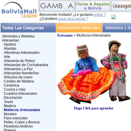
Bienvenido Invitado! ¿Le gustaria
entrar ?
¿O prefiere
crear una cuenta ?
Artesanías
» Muñecos Artesanales
Alimentos y Bebidas
Artesanías
Ajedrez
Alasitas
Alfombras Artesanales
Arte
Artesanía de Potosí
Artesanías de Cochabamba
Artesanías La Paz
Artesanías Navideñas
Artículos de cuero
Casitas de Madera
Cerámica
Cocina y más
Cuadros Artesanales
Decoración
Joyas
Madera
Haga Click para agrandar
Muñecos Artesanales
Murales
Para mascotas
Peltre, Cobre y Bronce
Pesebres Andinos
Platería