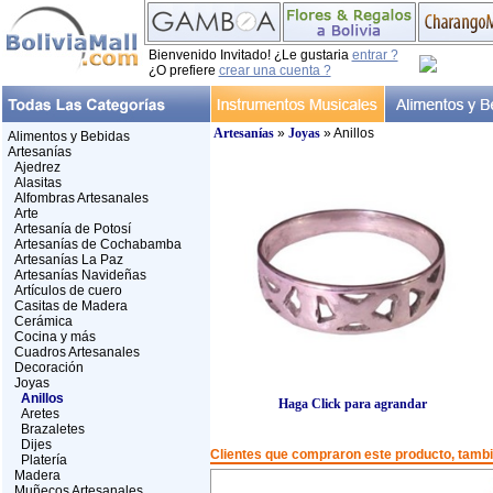
Bienvenido Invitado! ¿Le gustaria
entrar ?
¿O prefiere
crear una cuenta ?
Artesanías
»
Joyas
» Anillos
Alimentos y Bebidas
Artesanías
Ajedrez
Alasitas
Alfombras Artesanales
Arte
Artesanía de Potosí
Artesanías de Cochabamba
Artesanías La Paz
Artesanías Navideñas
Artículos de cuero
Casitas de Madera
Cerámica
Cocina y más
Cuadros Artesanales
Decoración
Joyas
Anillos
Haga Click para agrandar
Aretes
Brazaletes
Dijes
Clientes que compraron este producto, tam
Platería
Madera
Muñecos Artesanales