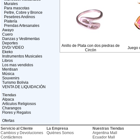
Murales
Para mascotas
Peltre, Cobre y Bronce
Pesebres Andinos
Platería
Prendas Artesanales
Awayo
Cuero
Danzas y Vestimentas
Deportes
Anillo de Plata con dos piedras de
DVD/ VIDEO
Juego d
Circón
Ekeko
Instrumentos Musicales
Libros
Los mas vendidos
Mentisan
Música
Souvenirs
Turismo Bolivia
VENTA DE LIQUIDACIÓN
Tiendas
Alpaca
Artículos Religiosos
Charangos
Flores y Regalos
Ofertas
Servicio al Cliente
La Empresa
Nuestras Tiendas
Cambios y Devoluciones
Quiénes Somos
Argentina Mall
Contáctenos
Ecuador Mall