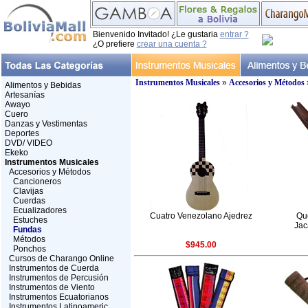
Bienvenido Invitado! ¿Le gustaria
entrar ?
¿O prefiere
crear una cuenta ?
Instrumentos Musicales
»
Accesorios y Métodos
Alimentos y Bebidas
Artesanías
Awayo
Cuero
Danzas y Vestimentas
Deportes
DVD/ VIDEO
Ekeko
Instrumentos Musicales
Accesorios y Métodos
Cancioneros
Clavijas
Cuerdas
Ecualizadores
Cuatro Venezolano Ajedrez
Qu
Estuches
Jac
Fundas
Métodos
$945.00
Ponchos
Cursos de Charango Online
Instrumentos de Cuerda
Instrumentos de Percusión
Instrumentos de Viento
Instrumentos Ecuatorianos
Instrumentos Latinoameric..