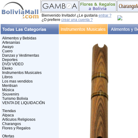
Bienvenido Invitado! ¿Le gustaria
entrar ?
¿O prefiere
crear una cuenta ?
Alimentos y Bebidas
Artesanías
Awayo
Cuero
Danzas y Vestimentas
Deportes
DVD/ VIDEO
Ekeko
Instrumentos Musicales
Libros
Los mas vendidos
Mentisan
Música
Souvenirs
Turismo Bolivia
VENTA DE LIQUIDACIÓN
Tiendas
Alpaca
Artículos Religiosos
Charangos
Flores y Regalos
Ofertas