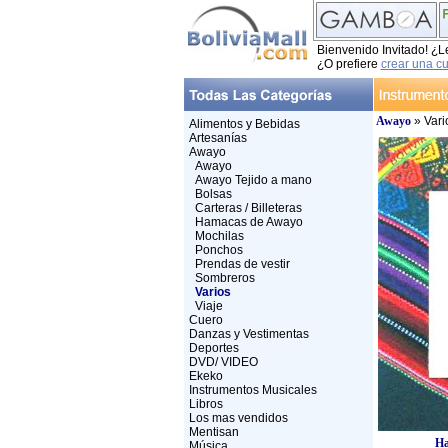
Bienvenido Invitado! ¿L
¿O prefiere
crear una c
Awayo
» Vari
Alimentos y Bebidas
Artesanías
Awayo
Awayo
Awayo Tejido a mano
Bolsas
Carteras / Billeteras
Hamacas de Awayo
Mochilas
Ponchos
Prendas de vestir
Sombreros
Varios
Viaje
Cuero
Danzas y Vestimentas
Deportes
DVD/ VIDEO
Ekeko
Instrumentos Musicales
Libros
Los mas vendidos
Mentisan
Ha
Música