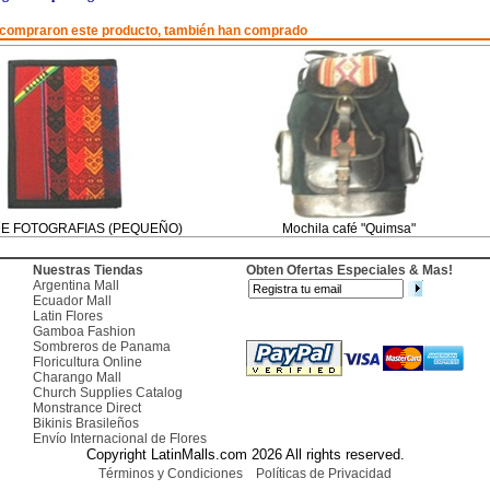
 compraron este producto, también han comprado
E FOTOGRAFIAS (PEQUEÑO)
Mochila café "Quimsa"
Nuestras Tiendas
Obten Ofertas Especiales & Mas!
Argentina Mall
Ecuador Mall
Latin Flores
Gamboa Fashion
Sombreros de Panama
Floricultura Online
Charango Mall
Church Supplies Catalog
Monstrance Direct
Bikinis Brasileños
Envío Internacional de Flores
Copyright LatinMalls.com 2026 All rights reserved.
Términos y Condiciones
Políticas de Privacidad