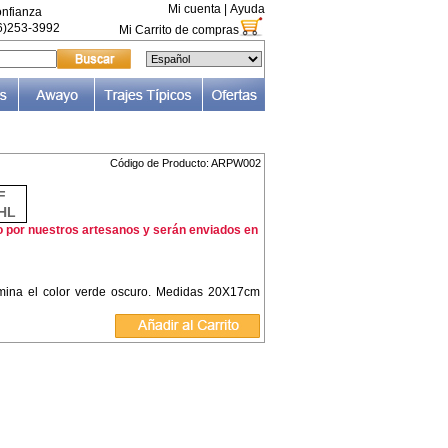
Mi cuenta
|
Ayuda
nfianza
66)253-3992
Mi Carrito de compras
Código de Producto: ARPW002
F
HL
o por nuestros artesanos y serán enviados en
omina el color verde oscuro. Medidas 20X17cm