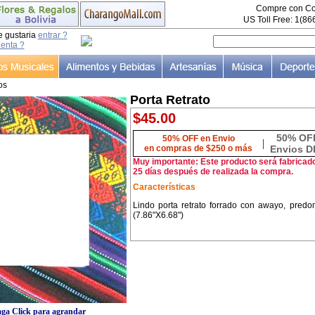
Compre con Co
US Toll Free: 1(8
e gustaria
entrar ?
uenta ?
os
Porta Retrato
$45.00
50% OF
50% OFF en Envio
|
en compras de $250 o más
Envios D
Muy importante: Este producto será fabricad
25 días después de realizada la compra.
Características
Lindo porta retrato forrado con awayo, pred
(7.86"X6.68")
ga Click para agrandar