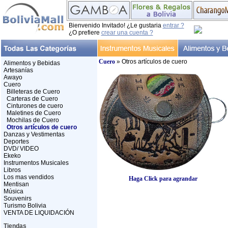
Bienvenido Invitado! ¿Le gustaria
entrar ?
¿O prefiere
crear una cuenta ?
Cuero
» Otros artículos de cuero
Alimentos y Bebidas
Artesanías
Awayo
Cuero
Billeteras de Cuero
Carteras de Cuero
Cinturones de cuero
Maletines de Cuero
Mochilas de Cuero
Otros artículos de cuero
Danzas y Vestimentas
Deportes
DVD/ VIDEO
Ekeko
Instrumentos Musicales
Libros
Los mas vendidos
Haga Click para agrandar
Mentisan
Música
Souvenirs
Turismo Bolivia
VENTA DE LIQUIDACIÓN
Tiendas