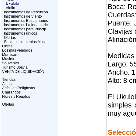
Ukulele
Boca: R
Violin
Instrumentos de Percusión
Cuerdas:
Instrumentos de Viento
Instrumentos Ecuatorianos
Puente: 
Instrumentos Latinoameric..
Instrumentos para Princip..
Clavijas 
Instrumentos únicos
Ofertas
Afinación
Set de Instrumentos Music..
Libros
Los mas vendidos
Medidas 
Mentisan
Música
Largo: 5
Souvenirs
Turismo Bolivia
Ancho: 1
VENTA DE LIQUIDACIÓN
Alto: 8 c
Tiendas
Alpaca
Artículos Religiosos
Charangos
El Ukule
Flores y Regalos
simples 
Ofertas
muy agud
Selecci