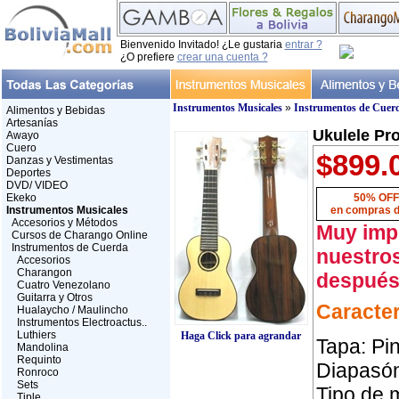
Bienvenido Invitado! ¿Le gustaria
entrar ?
¿O prefiere
crear una cuenta ?
Instrumentos Musicales
»
Instrumentos de Cuer
Alimentos y Bebidas
Artesanías
Ukulele Pr
Awayo
Cuero
$899.
Danzas y Vestimentas
Deportes
DVD/ VIDEO
Ekeko
50% OFF 
Instrumentos Musicales
en compras d
Accesorios y Métodos
Muy impo
Cursos de Charango Online
Instrumentos de Cuerda
nuestros
Accesorios
Charangon
después 
Cuatro Venezolano
Guitarra y Otros
Caracter
Hualaycho / Maulincho
Instrumentos Electroactus..
Luthiers
Haga Click para agrandar
Tapa: Pi
Mandolina
Requinto
Diapasó
Ronroco
Sets
Tipo de 
Tiple