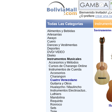
Bienvenido Invitado! ¿L
¿O prefiere
crear una c
Instrumentos
Alimentos y Bebidas
Artesanías
Awayo
Cuero
Danzas y Vestimentas
Deportes
DVD/ VIDEO
Ekeko
Instrumentos Musicales
Accesorios y Métodos
Cursos de Charango Online
Instrumentos de Cuerda
Accesorios
Charangon
Cuatro Venezolano
Guitarra y Otros
Hualaycho / Maulincho
Instrumentos Electroactus..
Luthiers
Mandolina
Requinto
Ronroco
Ha
Sets
Tiple