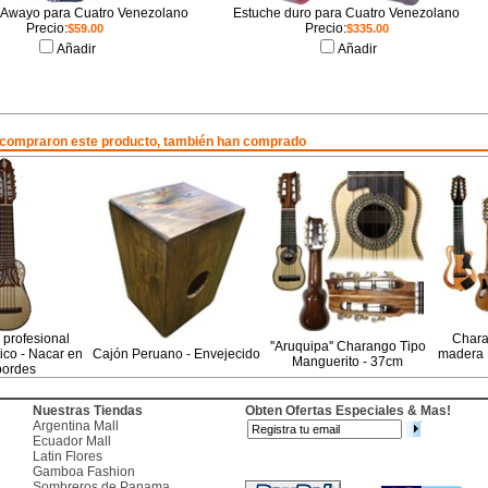
 Awayo para Cuatro Venezolano
Estuche duro para Cuatro Venezolano
Precio:
Precio:
$59.00
$335.00
Añadir
Añadir
 compraron este producto, también han comprado
profesional
Chara
''Aruquipa'' Charango Tipo
ico - Nacar en
Cajón Peruano - Envejecido
madera N
Manguerito - 37cm
bordes
Nuestras Tiendas
Obten Ofertas Especiales & Mas!
Argentina Mall
Ecuador Mall
Latin Flores
Gamboa Fashion
Sombreros de Panama