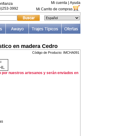
Mi cuenta
|
Ayuda
nfianza
66)253-3992
Mi Carrito de compras
stico en madera Cedro
Código de Producto: IMCHA091
F
HL
o por nuestros artesanos y serán enviados en
as