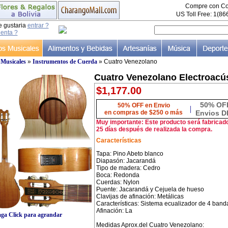
Compre con Co
US Toll Free: 1(8
e gustaria
entrar ?
uenta ?
 Musicales
»
Instrumentos de Cuerda
» Cuatro Venezolano
Cuatro Venezolano Electroacú
$1,177.00
50% OF
50% OFF en Envio
|
en compras de $250 o más
Envios D
Muy importante: Este producto será fabricad
25 días después de realizada la compra.
Características
Tapa: Pino Abeto blanco
Diapasón: Jacarandá
Tipo de madera: Cedro
Boca: Redonda
Cuerdas: Nylon
Puente: Jacarandá y Cejuela de hueso
Clavijas de afinación: Metálicas
Características: Sistema ecualizador de 4 band
Afinación: La
ga Click para agrandar
Medidas Aprox.del Cuatro Venezolano: