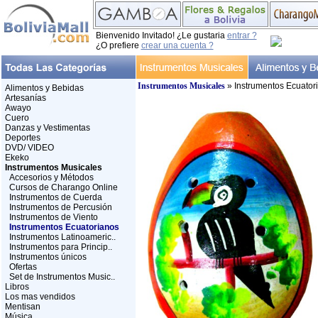
Bienvenido Invitado! ¿Le gustaria
entrar ?
¿O prefiere
crear una cuenta ?
Instrumentos Musicales
» Instrumentos Ecuator
Alimentos y Bebidas
Artesanías
Awayo
Cuero
Danzas y Vestimentas
Deportes
DVD/ VIDEO
Ekeko
Instrumentos Musicales
Accesorios y Métodos
Cursos de Charango Online
Instrumentos de Cuerda
Instrumentos de Percusión
Instrumentos de Viento
Instrumentos Ecuatorianos
Instrumentos Latinoameric..
Instrumentos para Princip..
Instrumentos únicos
Ofertas
Set de Instrumentos Music..
Libros
Los mas vendidos
Mentisan
Música