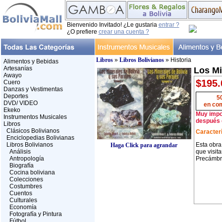
Bienvenido Invitado! ¿Le gustaria
entrar ?
¿O prefiere
crear una cuenta ?
Libros
»
Libros Bolivianos
» Historia
Alimentos y Bebidas
Artesanías
Los Mi
Awayo
$195.
Cuero
Danzas y Vestimentas
Deportes
5
DVD/ VIDEO
en co
Ekeko
Muy impor
Instrumentos Musicales
después d
Libros
Clásicos Bolivianos
Caracterí
Enciclopedias Bolivianas
Libros Bolivianos
Esta obra
Haga Click para agrandar
Análisis
que visit
Antropología
Precámbri
Biografía
Cocina boliviana
Colecciones
Costumbres
Cuentos
Culturales
Economía
Fotografía y Pintura
Fútbol