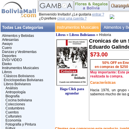
Bienvenido Invitado! ¿Le gustaria
entrar ?
¿O prefiere
crear una cuenta ?
Libros
»
Libros Bolivianos
» Historia
Alimentos y Bebidas
Artesanías
Cronicas de un 
Awayo
Eduardo Galind
Cuero
Danzas y Vestimentas
$73.00
Deportes
DVD/ VIDEO
50% OFF en Env
Ekeko
en compras de $250
Instrumentos Musicales
Libros
Muy importante: Este p
Clásicos Bolivianos
realizada la compra.
Enciclopedias Bolivianas
Características
Libros Bolivianos
Análisis
Haga Click para
Hacia 1976, un grupo d
Antropología
agrandar
sabemos mucho de las g
Biografía
Cocina boliviana
Colecciones
Costumbres
Cuentos
Culturales
Economía
Fotografía y Pintura
Fútbol
Clientes que compraron este producto, tam