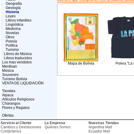
Geografía
Geología
Historia
Leyes
Libros infantiles
Lingüística
Medicina
Novelas
Otros
Poesía
Política
Turismo
Libros de Música
Libros traducidos
Los mas vendidos
Mapa de Bolivia
Polera "La 
Mentisan
Música
Souvenirs
Turismo Bolivia
VENTA DE LIQUIDACIÓN
Tiendas
Alpaca
Artículos Religiosos
Charangos
Flores y Regalos
Ofertas
Servicio al Cliente
La Empresa
Nuestras Tiendas
Cambios y Devoluciones
Quiénes Somos
Argentina Mall
Contáctenos
Ecuador Mall