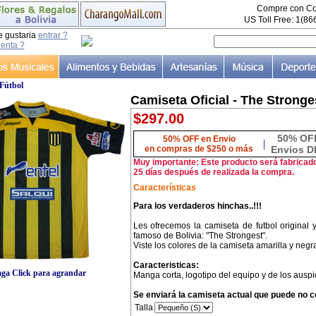
Compre con Co
US Toll Free: 1(8
e gustaria
entrar ?
uenta ?
Fútbol
Camiseta Oficial - The Stronge
$297.00
50% OF
50% OFF en Envio
|
en compras de $250 o más
Envios D
Muy importante: Este producto será fabricad
25 días después de realizada la compra.
Características
Para los verdaderos hinchas..!!!
Les ofrecemos la camiseta de futbol original
famoso de Bolivia: "The Strongest".
Viste los colores de la camiseta amarilla y neg
Caracteristicas:
ga Click para agrandar
Manga corta, logotipo del equipo y de los ausp
Se enviará la camiseta actual que puede no co
Talla