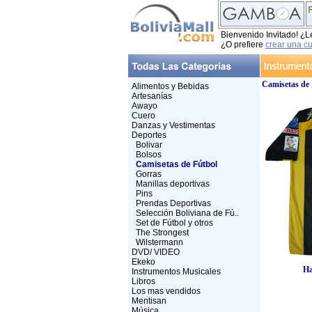
Bienvenido Invitado! ¿L
¿O prefiere
crear una c
Camisetas de 
Alimentos y Bebidas
Artesanías
Awayo
Cuero
Danzas y Vestimentas
Deportes
Bolivar
Bolsos
Camisetas de Fútbol
Gorras
Manillas deportivas
Pins
Prendas Deportivas
Selección Boliviana de Fú..
Set de Fútbol y otros
The Strongest
Wilstermann
DVD/ VIDEO
Ekeko
Ha
Instrumentos Musicales
Libros
Los mas vendidos
Mentisan
Música